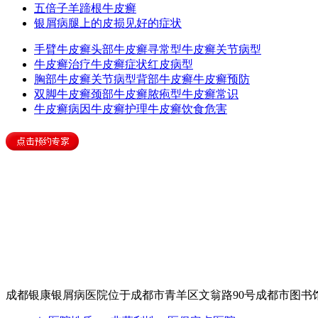
五倍子羊蹄根牛皮癣
银屑病腿上的皮损见好的症状
手臂牛皮癣
头部牛皮癣
寻常型牛皮癣
关节病型
牛皮癣治疗
牛皮癣症状
红皮病型
胸部牛皮癣
关节病型
背部牛皮癣
牛皮癣预防
双脚牛皮癣
颈部牛皮癣
脓疱型
牛皮癣常识
牛皮癣病因
牛皮癣护理
牛皮癣饮食
危害
成都银康银屑病医院位于成都市青羊区文翁路90号成都市图