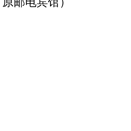
原邮电宾馆）