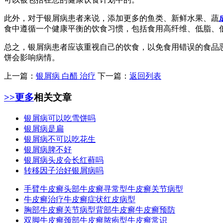
此外，对于银屑病患者来说，添加更多的鱼类、新鲜水果、蔬
食中遵循一个健康平衡的饮食习惯，包括食用高纤维、低脂、
总之，银屑病患者应该重视自己的饮食，以免食用错误的食品
饼会影响病情。
上一篇：
银屑病 白醋 治疗
下一篇：
返回列表
>>更多
相关文章
银屑病可以吃雪饼吗
银屑病是扁
银屑病不可以吃花生
银屑病脾不好
银屑病头皮会长红藓吗
转移因子治好银屑病吗
手臂牛皮癣
头部牛皮癣
寻常型牛皮癣
关节病型
牛皮癣治疗
牛皮癣症状
红皮病型
胸部牛皮癣
关节病型
背部牛皮癣
牛皮癣预防
双脚牛皮癣
颈部牛皮癣
脓疱型
牛皮癣常识