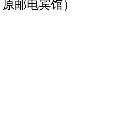
原邮电宾馆）