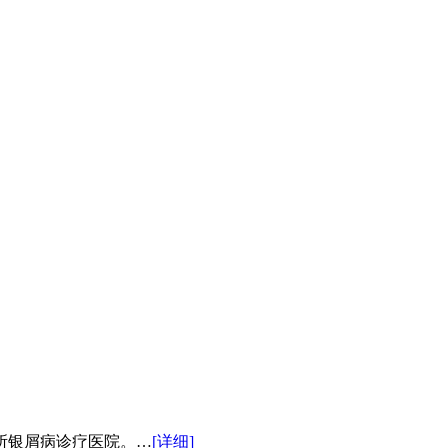
所银屑病诊疗医院。…
[详细]