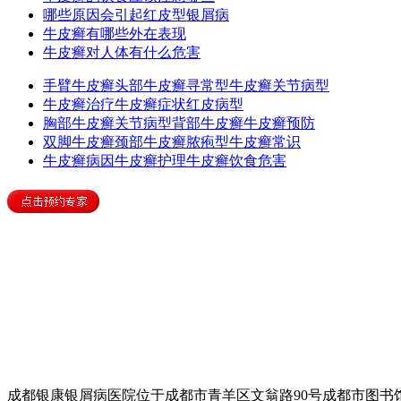
哪些原因会引起红皮型银屑病
牛皮癣有哪些外在表现
牛皮癣对人体有什么危害
手臂牛皮癣
头部牛皮癣
寻常型牛皮癣
关节病型
牛皮癣治疗
牛皮癣症状
红皮病型
胸部牛皮癣
关节病型
背部牛皮癣
牛皮癣预防
双脚牛皮癣
颈部牛皮癣
脓疱型
牛皮癣常识
牛皮癣病因
牛皮癣护理
牛皮癣饮食
危害
成都银康银屑病医院位于成都市青羊区文翁路90号成都市图