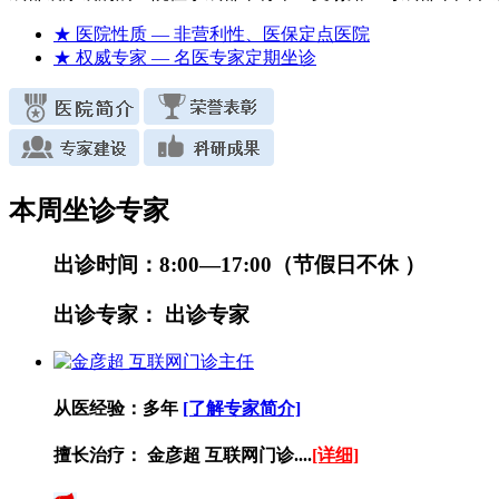
★ 医院性质
— 非营利性、医保定点医院
★ 权威专家
— 名医专家定期坐诊
本周坐诊专家
出诊时间：
8:00—17:00（节假日不休 ）
出诊专家：
出诊专家
从医经验：
多年
[了解专家简介]
擅长治疗：
金彦超 互联网门诊....
[详细]